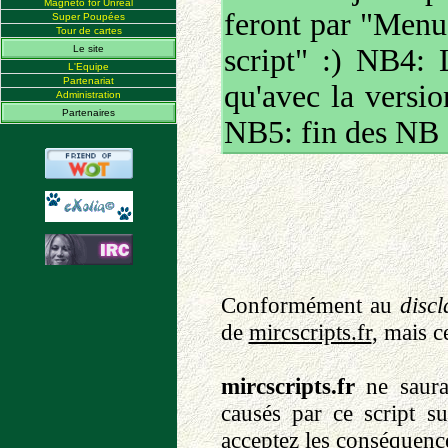
Magneto for Unreal
feront par "Menu
Super Poupées
Tour de cartes
Le site
script" :) NB4: 
L'Equipe
Partenariat
qu'avec la versi
Administration
Partenaires
NB5: fin des NB
Conformément au
disc
de
mircscripts.fr
, mais c
mircscripts.fr
ne saura
causés par ce script s
acceptez les conséquences