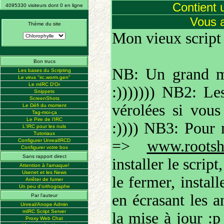
Contient 
4095330 visiteurs dont 0 en ligne
Vous 
Thème du site
Mon vieux script 
Bon trucs
NB: Un grand me
Les bases du Scripting
Le virus "irc.worm.gen"
Le mIRC D'Or
:))))))) NB2: Le
Snippets
ScreenShots
vérolées si vous
Le Défi du moment
Tag-moi-ça
Le Pire de l'IRC
:)))) NB3: Pour m
L'IRC pour les nuls
Tutoriaux
Configurer UnrealIRCD
=>
www.rootshe
Configurer votre box
Sans rapport direct
installer le scrip
Attention à l'arnaque!
Usenet et les News
le fermer, install
Arrêter de fumer
Un peu d'orthographe
en écrasant les a
Par l'auteur
Unreal/Anope Admin
mIRC Script Server
la mise à jour :p
Proxy Web Chat