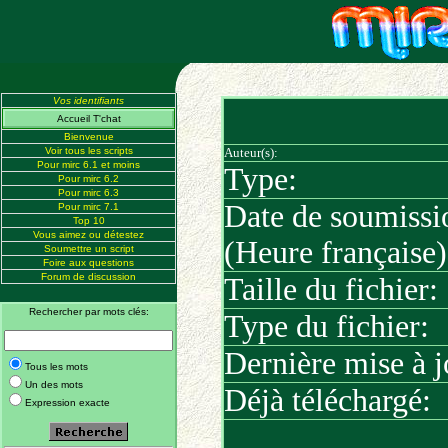
Vos identifiants
Accueil T'chat
Bienvenue
Voir tous les scripts
Auteur(s):
Pour mirc 6.1 et moins
Type:
Pour mirc 6.2
Pour mirc 6.3
Date de soumissi
Pour mirc 7.1
Top 10
Vous aimez ou détestez
(Heure française)
Soumettre un script
Foire aux questions
Forum de discussion
Taille du fichier:
Rechercher par mots clés:
Type du fichier:
Dernière mise à j
Tous les mots
Un des mots
Déjà téléchargé:
Expression exacte