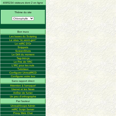
4095234 visiteurs dont 2 en ligne
Thème du site
Bon trucs
Les bases du Scripting
Le virus "irc.worm.gen"
Le mIRC D'Or
Snippets
ScreenShots
Le Défi du moment
Tag-moi-ça
Le Pire de l'IRC
L'IRC pour les nuls
Tutoriaux
Configurer UnrealIRCD
Configurer votre box
Sans rapport direct
Attention à l'arnaque!
Usenet et les News
Arrêter de fumer
Un peu d'orthographe
Par l'auteur
Unreal/Anope Admin
mIRC Script Server
Proxy Web Chat