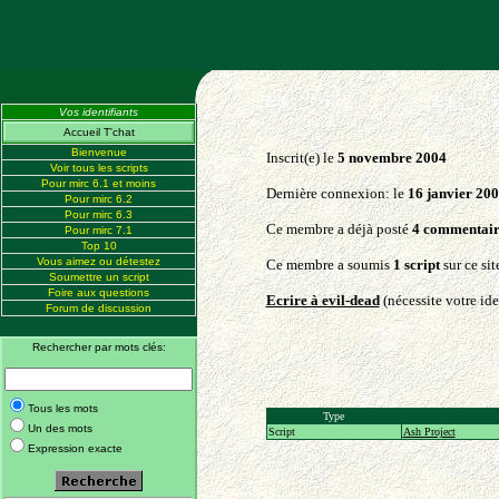
Vos identifiants
Accueil T'chat
Bienvenue
Inscrit(e) le
5 novembre 2004
Voir tous les scripts
Pour mirc 6.1 et moins
Dernière connexion: le
16 janvier 200
Pour mirc 6.2
Pour mirc 6.3
Ce membre a déjà posté
4 commentair
Pour mirc 7.1
Top 10
Vous aimez ou détestez
Ce membre a soumis
1 script
sur ce sit
Soumettre un script
Foire aux questions
Ecrire à evil-dead
(nécessite votre ide
Forum de discussion
Rechercher par mots clés:
Tous les mots
Type
Un des mots
Script
Ash Project
Expression exacte