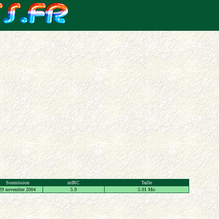
Soumission
mIRC
Taille
29 novembre 2004
5.9
5.01 Mo