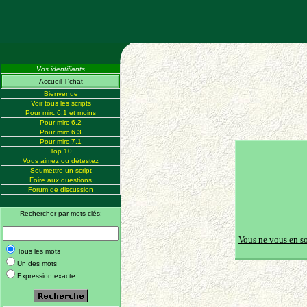
Vos identifiants
Accueil T'chat
Bienvenue
Voir tous les scripts
Pour mirc 6.1 et moins
Pour mirc 6.2
Pour mirc 6.3
Pour mirc 7.1
Top 10
Vous aimez ou détestez
Soumettre un script
Foire aux questions
Forum de discussion
Rechercher par mots clés:
Vous ne vous en s
Tous les mots
Un des mots
Expression exacte