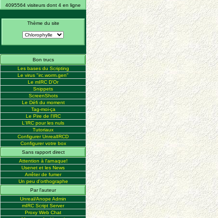
4095564 visiteurs dont 4 en ligne
Thème du site
Bon trucs
Les bases du Scripting
Le virus "irc.worm.gen"
Le mIRC D'Or
Snippets
ScreenShots
Le Défi du moment
Tag-moi-ça
Le Pire de l'IRC
L'IRC pour les nuls
Tutoriaux
Configurer UnrealIRCD
Configurer votre box
Sans rapport direct
Attention à l'arnaque!
Usenet et les News
Arrêter de fumer
Un peu d'orthographe
Par l'auteur
Unreal/Anope Admin
mIRC Script Server
Proxy Web Chat