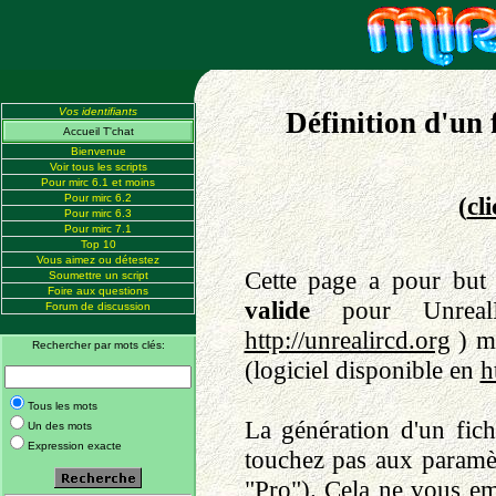
Vos identifiants
Définition d'un 
Accueil T'chat
Bienvenue
Voir tous les scripts
Pour mirc 6.1 et moins
Pour mirc 6.2
(
cl
Pour mirc 6.3
Pour mirc 7.1
Top 10
Vous aimez ou détestez
Cette page a pour but 
Soumettre un script
Foire aux questions
valide
pour UnrealI
Forum de discussion
http://unrealircd.org
) m
Rechercher par mots clés:
(logiciel disponible en
h
Tous les mots
La génération d'un fich
Un des mots
Expression exacte
touchez pas aux paramèt
"Pro"). Cela ne vous emp