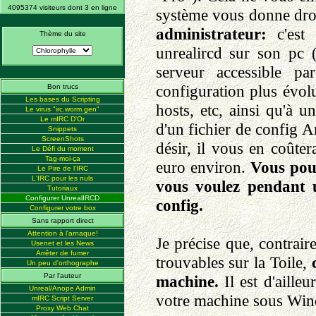
4095374 visiteurs dont 3 en ligne
système vous donne dro
administrateur:
c'est 
Thème du site
unrealircd sur son pc
serveur accessible p
configuration plus évolu
Bon trucs
Les bases du Scripting
hosts, etc, ainsi qu'à 
Le virus "irc.worm.gen"
Le mIRC D'Or
d'un fichier de config An
Snippets
ScreenShots
désir, il vous en coûter
Le Défi du moment
Tag-moi-ça
euro environ.
Vous pou
Le Pire de l'IRC
L'IRC pour les nuls
vous voulez pendant 
Tutoriaux
Configurer UnrealIRCD
config.
Configurer votre box
Sans rapport direct
Attention à l'arnaque!
Je précise que, contrair
Usenet et les News
Arrêter de fumer
trouvables sur la Toile,
Un peu d'orthographe
Par l'auteur
machine.
Il est d'aille
Unreal/Anope Admin
votre machine sous Win
mIRC Script Server
Proxy Web Chat