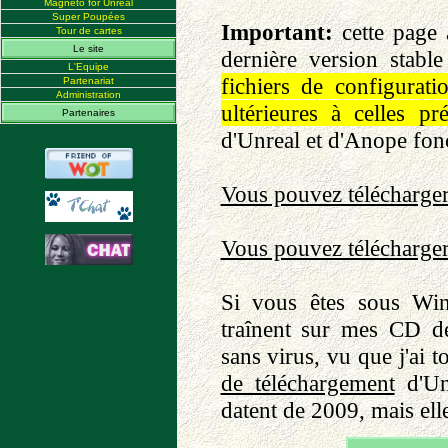
Magneto for Unreal
Super Poupées
Important:
cette page 
Tour de cartes
Le site
dernière version stabl
L'Equipe
fichiers de configurat
Partenariat
Administration
ultérieures à celles pré
Partenaires
d'Unreal et d'Anope fonc
Vous pouvez télécharger
Vous pouvez télécharger
Si vous êtes sous Win
traînent sur mes CD de
sans virus, vu que j'ai t
de téléchargement
d'Unr
datent de 2009, mais ell