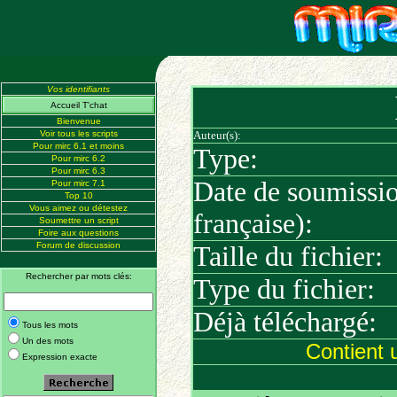
Vos identifiants
Accueil T'chat
Bienvenue
Voir tous les scripts
Auteur(s):
Pour mirc 6.1 et moins
Type:
Pour mirc 6.2
Pour mirc 6.3
Date de soumissi
Pour mirc 7.1
Top 10
Vous aimez ou détestez
française):
Soumettre un script
Foire aux questions
Forum de discussion
Taille du fichier:
Rechercher par mots clés:
Type du fichier:
Déjà téléchargé:
Tous les mots
Un des mots
Contient 
Expression exacte