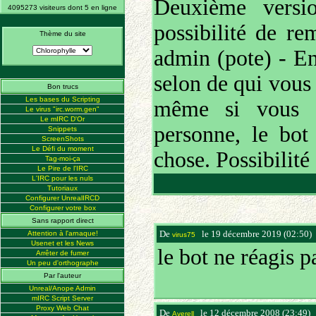
Deuxième versi
4095273 visiteurs dont 5 en ligne
possibilité de re
Thème du site
admin (pote) - En
selon de qui vous
Bon trucs
Les bases du Scripting
même si vous p
Le virus "irc.worm.gen"
Le mIRC D'Or
personne, le bo
Snippets
ScreenShots
Le Défi du moment
chose. Possibilité
Tag-moi-ça
Le Pire de l'IRC
L'IRC pour les nuls
Tutoriaux
Configurer UnrealIRCD
Configurer votre box
Sans rapport direct
De
le 19 décembre 2019 (02:50)
Attention à l'arnaque!
virus75
Usenet et les News
le bot ne réagis 
Arrêter de fumer
Un peu d'orthographe
Par l'auteur
Unreal/Anope Admin
mIRC Script Server
Proxy Web Chat
De
le 12 décembre 2008 (23:49)
Averell