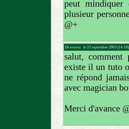
peut mindiquer
plusieur personne
@+
De
le 23 septembre 2003 (14:18
lebololo
salut, comment p
existe il un tuto 
ne répond jamais
avec magician bo
Merci d'avance 