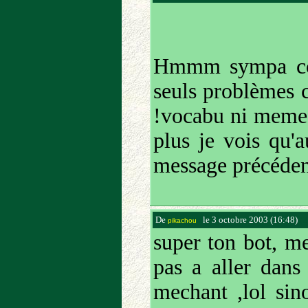
Hmmm sympa com
seuls problèmes c
!vocabu ni meme 
plus je vois qu'
message précéden
De
le 3 octobre 2003 (16:48)
(2
pikachou
super ton bot, me
pas a aller dans 
mechant ,lol sin