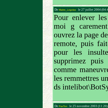
De
le 27 juillet 2004 (04:
Maitre_Legolas
Pour enlever le
moi g carement 
ouvrez la page des
remote, puis fai
pour les insult
supprimez puis 
comme maneuvre 
les remmettres un 
ds intelibot\BotSy
De
le 25 novembre 2003 (11:20
PaxTon