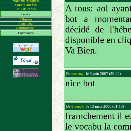
Magneto for Unreal
Super Poupées
A tous: aol ayan
Tour de cartes
Le site
bot a momentan
L'Equipe
Partenariat
décidé de l'héb
Administration
Partenaires
disponible en cli
Va Bien.
De
le 5 juin 2007 (20:22)
(41.2
Blue-boy
nice bot
De
le 13 mars 2006 (01:13)
(83
GrafteuR
framchement il e
le vocabu la com