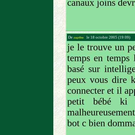
canaux joins devra
De
le 18 octobre 2005 (19:09)
(8
zaptfire
je le trouve un p
temps en temps l
basé sur intellig
peux vous dire ke
connecter et il ap
petit bébé ki 
malheureusement 
bot c bien dommage.