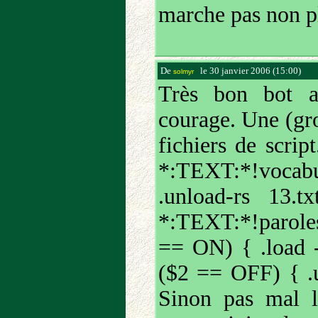
marche pas non p
De
le 30 janvier 2006 (15:00)
(82
solmyr
Très bon bot a
courage. Une (gro
fichiers de script
*:TEXT:*!vocab
.unload-rs 13.
*:TEXT:*!paroles
== ON) { .load -
($2 == OFF) { .u
Sinon pas mal 