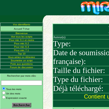
Vos identifiants
Accueil T'chat
Bienvenue
Voir tous les scripts
Auteur(s):
Pour mirc 6.1 et moins
Type:
Pour mirc 6.2
Pour mirc 6.3
Date de soumissi
Pour mirc 7.1
Top 10
Vous aimez ou détestez
française):
Soumettre un script
Foire aux questions
Forum de discussion
Taille du fichier:
Rechercher par mots clés:
Type du fichier:
Déjà téléchargé:
Tous les mots
Un des mots
Contient 
Expression exacte