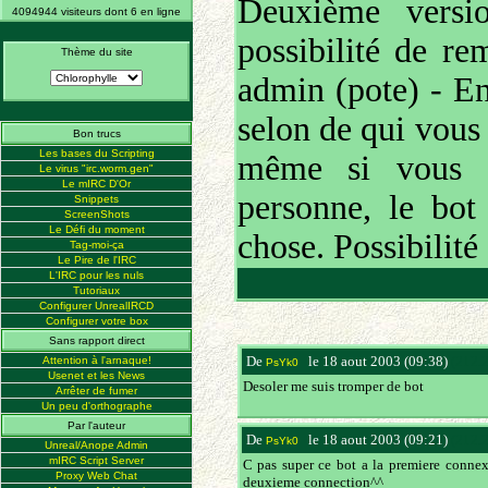
Deuxième versi
4094944 visiteurs dont 6 en ligne
possibilité de re
Thème du site
admin (pote) - En
selon de qui vous
Bon trucs
Les bases du Scripting
même si vous p
Le virus "irc.worm.gen"
Le mIRC D'Or
personne, le bo
Snippets
ScreenShots
Le Défi du moment
chose. Possibilité
Tag-moi-ça
Le Pire de l'IRC
L'IRC pour les nuls
Tutoriaux
Configurer UnrealIRCD
Configurer votre box
Sans rapport direct
De
le 18 aout 2003 (09:38)
(212.
Attention à l'arnaque!
PsYk0
Usenet et les News
Desoler me suis tromper de bot
Arrêter de fumer
Un peu d'orthographe
Par l'auteur
De
le 18 aout 2003 (09:21)
(212.
PsYk0
Unreal/Anope Admin
mIRC Script Server
C pas super ce bot a la premiere connext
Proxy Web Chat
deuxieme connection^^