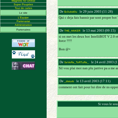
Magneto for Unreal
Super Poupées
Tour de cartes
De
le 29 juin 2003 (11:28)
(82
$c0ubid0u
Le site
Qui c deja fais bannir par sont propre bot 
L'Equipe
Partenariat
Administration
Partenaires
De
le 13 mai 2003 (09:15)
(
THE_HAKER
si on met les deux bot IntelliBOT V 2.0 et
force !!!!!
Bon @+
De
le 24 avril 2003 (
SeVeRe_ToRTuRe_
Sil vou plai moi nan plu jarrive pa a me 
De
le 13 avril 2003 (17:11)
(65.
_disturb
comment ont fait pour lui dire de ns opp
Si vous le sou