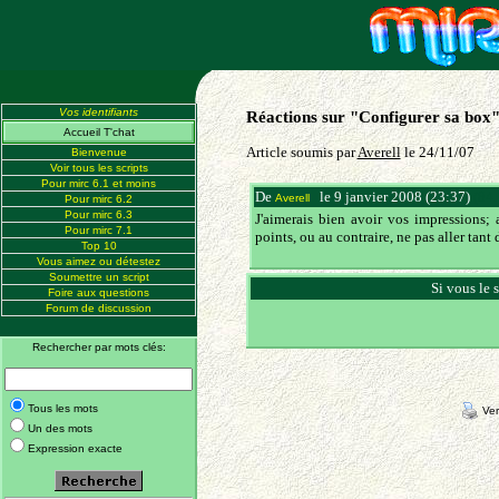
Vos identifiants
Réactions sur "Configurer sa box
Accueil T'chat
Article soumis par
Averell
le 24/11/07
Bienvenue
Voir tous les scripts
Pour mirc 6.1 et moins
De
le 9 janvier 2008 (23:37)
(84.
Averell
Pour mirc 6.2
Pour mirc 6.3
J'aimerais bien avoir vos impressions;
Pour mirc 7.1
points, ou au contraire, ne pas aller tant 
Top 10
Vous aimez ou détestez
Soumettre un script
Si vous le 
Foire aux questions
Forum de discussion
Rechercher par mots clés:
Tous les mots
Ver
Un des mots
Expression exacte