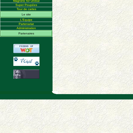
Magneto for Unreal
Super Poupées
Tour de cartes
Le site
L'Equipe
Partenariat
Administration
Partenaires