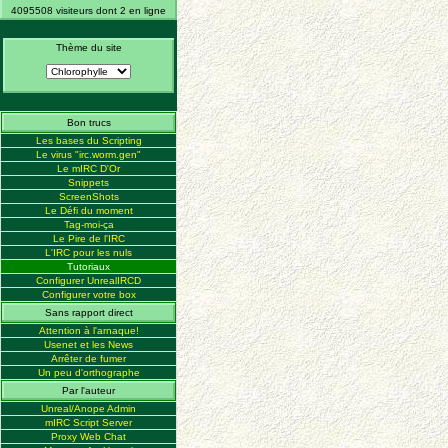
4095508 visiteurs dont 2 en ligne
Thème du site
Bon trucs
Les bases du Scripting
Le virus "irc.worm.gen"
Le mIRC D'Or
Snippets
ScreenShots
Le Défi du moment
Tag-moi-ça
Le Pire de l'IRC
L'IRC pour les nuls
Tutoriaux
Configurer UnrealIRCD
Configurer votre box
Sans rapport direct
Attention à l'arnaque!
Usenet et les News
Arrêter de fumer
Un peu d'orthographe
Par l'auteur
Unreal/Anope Admin
mIRC Script Server
Proxy Web Chat