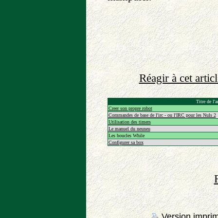
Réagir à cet arti
Titre de l'a
Creer son propre robot
Commandes de base de l'irc - ou l'IRC pour les Nuls 2
Utilisation des timers
Le manuel du neuneu
Les boucles While
Configurer sa box
Version impri