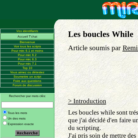
Vos identifiants
Les boucles While
Accueil T'chat
Bienvenue
Article soumis par
Remi
Voir tous les scripts
Pour mirc 6.1 et moins
Pour mirc 6.2
Pour mirc 6.3
Pour mirc 7.1
Top 10
Vous aimez ou détestez
Soumettre un script
Foire aux questions
Forum de discussion
Rechercher par mots clés:
> Introduction
Les boucles while sont trés
Tous les mots
que j'ai décidé d'en faire 
Un des mots
Expression exacte
du scripting.
J'ai pris soin de mettre de