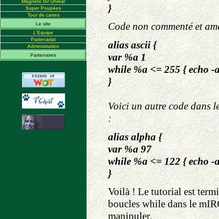
Magneto for Unreal
}
Super Poupées
Tour de cartes
Code non commenté et amé
Le site
L'Equipe
Partenariat
alias ascii {
Administration
var %a 1
Partenaires
while %a <= 255 { echo -a
}
Voici un autre code dans le
:
alias alpha {
var %a 97
while %a <= 122 { echo -a
}
Voilà ! Le tutorial est term
boucles while dans le mIRC
manipuler.