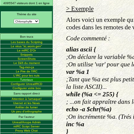
4095547 visiteurs dont 1 en ligne
> Exemple
Thème du site
Alors voici un exemple qui 
codes dans les remotes de 
Code commenté :
Bon trucs
Les bases du Scripting
Le virus "irc.worm.gen"
alias ascii {
Le mIRC D'Or
Snippets
;On déclare la variable %a
ScreenShots
;On utilise 'var' pour que 
Le Défi du moment
Tag-moi-ça
var %a 1
Le Pire de l'IRC
L'IRC pour les nuls
;Tant que %a est plus petit
Tutoriaux
Configurer UnrealIRCD
la liste ASCII)...
Configurer votre box
while (%a <= 255) {
Sans rapport direct
Attention à l'arnaque!
; ...on fait appraître dans 
Usenet et les News
Arrêter de fumer
echo -a $chr(%a)
Un peu d'orthographe
;On incrémente %a. (Trés 
Par l'auteur
Unreal/Anope Admin
inc %a
mIRC Script Server
}
Proxy Web Chat