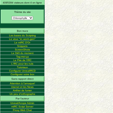
4095394 visiteurs dont 4 en ligne
Thème du site
Bon trucs
Les bases du Scripting
Le virus "irc.worm.gen"
Le mIRC D'Or
Snippets
ScreenShots
Le Défi du moment
Tag-moi-ça
Le Pire de l'IRC
L'IRC pour les nuls
Tutoriaux
Configurer UnrealIRCD
Configurer votre box
Sans rapport direct
Attention à l'arnaque!
Usenet et les News
Arrêter de fumer
Un peu d'orthographe
Par l'auteur
Unreal/Anope Admin
mIRC Script Server
Proxy Web Chat