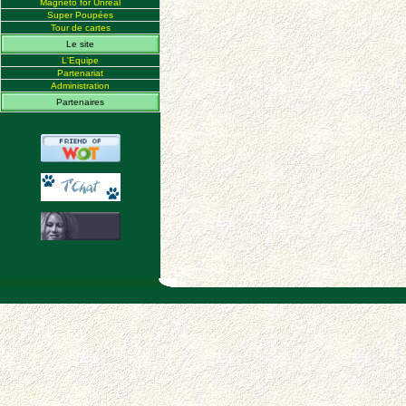
Magneto for Unreal
Super Poupées
Tour de cartes
Le site
L'Equipe
Partenariat
Administration
Partenaires