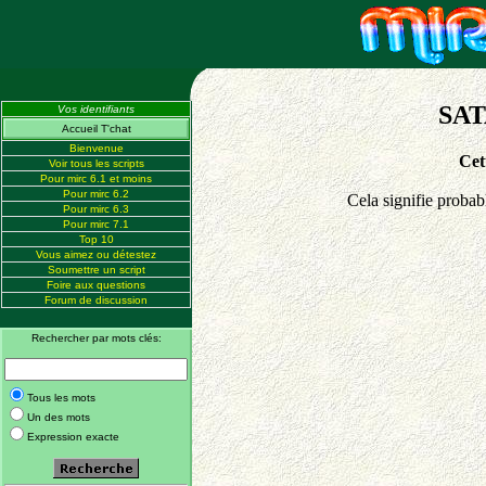
SAT
Vos identifiants
Accueil T'chat
Bienvenue
Cet
Voir tous les scripts
Pour mirc 6.1 et moins
Pour mirc 6.2
Cela signifie probab
Pour mirc 6.3
Pour mirc 7.1
Top 10
Vous aimez ou détestez
Soumettre un script
Foire aux questions
Forum de discussion
Rechercher par mots clés:
Tous les mots
Un des mots
Expression exacte