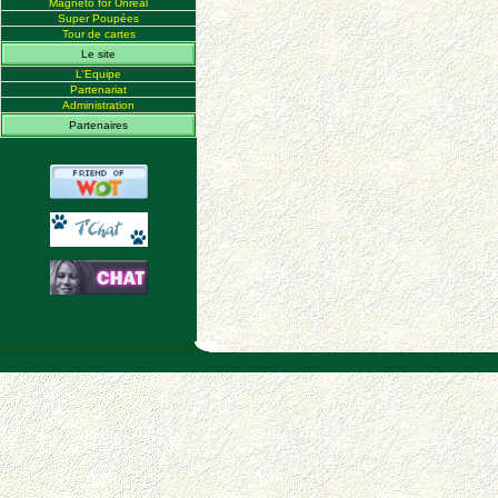
Magneto for Unreal
Super Poupées
Tour de cartes
Le site
L'Equipe
Partenariat
Administration
Partenaires