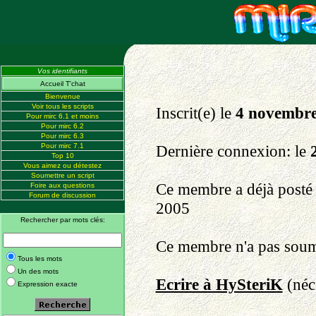
Vos identifiants
Accueil T'chat
Bienvenue
Voir tous les scripts
Inscrit(e) le
4 novembre
Pour mirc 6.1 et moins
Pour mirc 6.2
Pour mirc 6.3
Pour mirc 7.1
Dernière connexion: le
Top 10
Vous aimez ou détestez
Soumettre un script
Ce membre a déjà post
Foire aux questions
Forum de discussion
2005
Rechercher par mots clés:
Ce membre n'a pas soumis
Tous les mots
Un des mots
Ecrire à HySteriK
(néce
Expression exacte