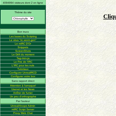
4094994 visiteurs dont 2 en ligne
Thème du site
Cliq
Bon trucs
Les bases du Scripting
Le virus "irc.worm.gen"
Le mIRC D'Or
Snippets
ScreenShots
Le Défi du moment
Tag-moi-ça
Le Pire de l'IRC
L'IRC pour les nuls
Tutoriaux
Configurer UnrealIRCD
Configurer votre box
Sans rapport direct
Attention à l'arnaque!
Usenet et les News
Arrêter de fumer
Un peu d'orthographe
Par l'auteur
Unreal/Anope Admin
mIRC Script Server
Proxy Web Chat