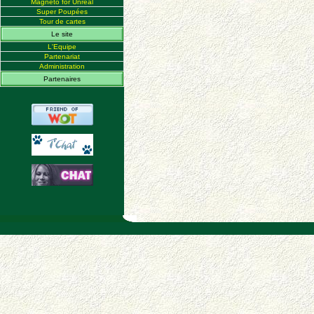
Magneto for Unreal
Super Poupées
Tour de cartes
Le site
L'Equipe
Partenariat
Administration
Partenaires