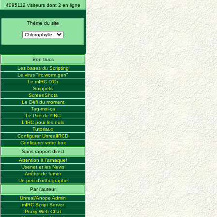
4095112 visiteurs dont 2 en ligne
Thème du site
Bon trucs
Les bases du Scripting
Le virus "irc.worm.gen"
Le mIRC D'Or
Snippets
ScreenShots
Le Défi du moment
Tag-moi-ça
Le Pire de l'IRC
L'IRC pour les nuls
Tutoriaux
Configurer UnrealIRCD
Configurer votre box
Sans rapport direct
Attention à l'arnaque!
Usenet et les News
Arrêter de fumer
Un peu d'orthographe
Par l'auteur
Unreal/Anope Admin
mIRC Script Server
Proxy Web Chat