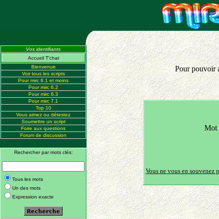
Vos identifiants
Accueil T'chat
Bienvenue
Pour pouvoir a
Voir tous les scripts
Pour mirc 6.1 et moins
Pour mirc 6.2
Pour mirc 6.3
Pour mirc 7.1
Top 10
Vous aimez ou détestez
Soumettre un script
Mot 
Foire aux questions
Forum de discussion
Rechercher par mots clés:
Vous ne vous en souvenez p
Tous les mots
Un des mots
Expression exacte