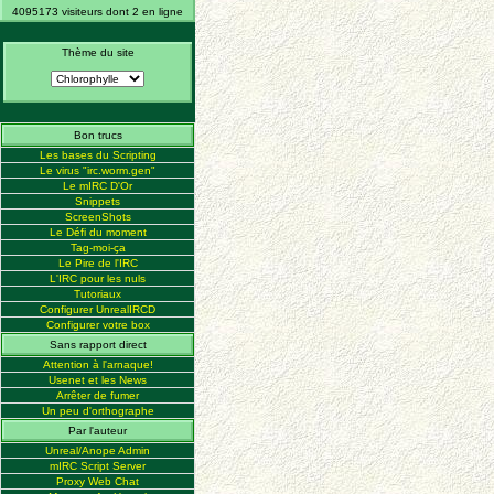
4095173 visiteurs dont 2 en ligne
Thème du site
Bon trucs
Les bases du Scripting
Le virus "irc.worm.gen"
Le mIRC D'Or
Snippets
ScreenShots
Le Défi du moment
Tag-moi-ça
Le Pire de l'IRC
L'IRC pour les nuls
Tutoriaux
Configurer UnrealIRCD
Configurer votre box
Sans rapport direct
Attention à l'arnaque!
Usenet et les News
Arrêter de fumer
Un peu d'orthographe
Par l'auteur
Unreal/Anope Admin
mIRC Script Server
Proxy Web Chat