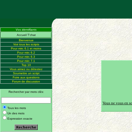
Vos identifiants
Accueil T'chat
Bienvenue
Voir tous les scripts
Pour mirc 6.1 et moins
Pour mirc 6.2
Pour mirc 6.3
Pour mirc 7.1
Top 10
Vous aimez ou détestez
Soumettre un script
Foire aux questions
Forum de discussion
Rechercher par mots clés:
Vous ne vous en s
Tous les mots
Un des mots
Expression exacte