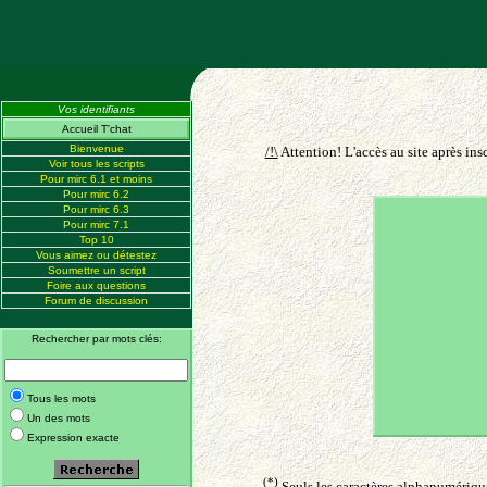
Vos identifiants
Accueil T'chat
Bienvenue
/!\
Attention! L'accès au site après ins
Voir tous les scripts
Pour mirc 6.1 et moins
Pour mirc 6.2
Pour mirc 6.3
Pour mirc 7.1
Top 10
Vous aimez ou détestez
Soumettre un script
Foire aux questions
Forum de discussion
Rechercher par mots clés:
Tous les mots
Un des mots
Expression exacte
(*)
Seuls les caractères alphanumériques