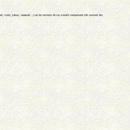
l, voila, yahoo, caramail...) car les serveurs de ces e-mails connaissent très souvent des