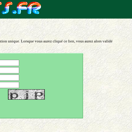
ation unique. Lorsque vous aurez cliqué ce lien, vous aurez alors validé