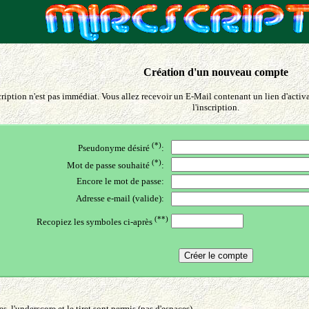
Création d'un nouveau compte
cription n'est pas immédiat. Vous allez recevoir un E-Mail contenant un lien d'activ
l'inscription.
(*)
Pseudonyme désiré
:
(*)
Mot de passe souhaité
:
Encore le mot de passe:
Adresse e-mail (valide):
(**)
Recopiez les symboles ci-après
, l'underscore et le tiret sont permis (pas d'espaces)