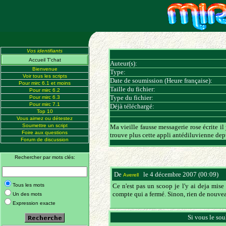
Vos identifiants
Accueil T'chat
Auteur(s):
Bienvenue
Type:
Voir tous les scripts
Date de soumission (Heure française):
Pour mirc 6.1 et moins
Taille du fichier:
Pour mirc 6.2
Type du fichier:
Pour mirc 6.3
Pour mirc 7.1
Déjà téléchargé:
Top 10
Vous aimez ou détestez
Soumettre un script
Ma vieille fausse messagerie rose écrite il 
Foire aux questions
trouve plus cette appli antédiluvienne de
Forum de discussion
Rechercher par mots clés:
De
le 4 décembre 2007 (00:09)
(8
Averell
Tous les mots
Ce n'est pas un scoop je l'y ai deja mise
compte qui a fermé. Sinon, rien de nouve
Un des mots
Expression exacte
Si vous le sou