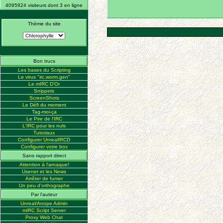
4095924 visiteurs dont 3 en ligne
Thème du site
Bon trucs
Les bases du Scripting
Le virus "irc.worm.gen"
Le mIRC D'Or
Snippets
ScreenShots
Le Défi du moment
Tag-moi-ça
Le Pire de l'IRC
L'IRC pour les nuls
Tutoriaux
Configurer UnrealIRCD
Configurer votre box
Sans rapport direct
Attention à l'arnaque!
Usenet et les News
Arrêter de fumer
Un peu d'orthographe
Par l'auteur
Unreal/Anope Admin
mIRC Script Server
Proxy Web Chat