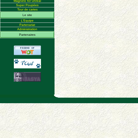
Magneto for Unreal
Super Poupées
Tour de cartes
Le site
L'Equipe
Partenariat
Administration
Partenaires