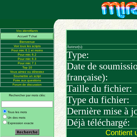
Vos identifiants
Accueil T'chat
Bienvenue
Voir tous les scripts
Auteur(s):
Pour mirc 6.1 et moins
Type:
Pour mirc 6.2
Pour mirc 6.3
Date de soumissi
Pour mirc 7.1
Top 10
Vous aimez ou détestez
française):
Soumettre un script
Foire aux questions
Forum de discussion
Taille du fichier:
Rechercher par mots clés:
Type du fichier:
Dernière mise à jo
Tous les mots
Un des mots
Déjà téléchargé:
Expression exacte
Contient 