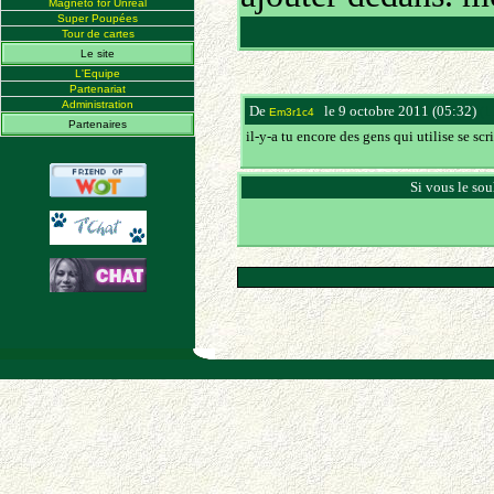
Magneto for Unreal
Super Poupées
Tour de cartes
Le site
L'Equipe
Partenariat
Administration
De
le 9 octobre 2011 (05:32)
(1
Em3r1c4
Partenaires
il-y-a tu encore des gens qui utilise se scri
Si vous le sou