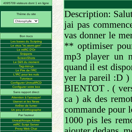
4095709 visiteurs dont 1 en ligne
Description: Salut
Thème du site
jai pas commencer
vas donner le me
Bon trucs
Les bases du Scripting
** optimiser po
Le virus "irc.worm.gen"
Le mIRC D'Or
mp3 player un n
Snippets
ScreenShots
Le Défi du moment
quand il est disp
Tag-moi-ça
Le Pire de l'IRC
yer la pareil :
L'IRC pour les nuls
Tutoriaux
Configurer UnrealIRCD
BIENTOT . ( vers
Configurer votre box
Sans rapport direct
ca ) ak des remot
Attention à l'arnaque!
Usenet et les News
Arrêter de fumer
commande pour l
Un peu d'orthographe
Par l'auteur
1000 pis les re
Unreal/Anope Admin
mIRC Script Server
ajouter dedans. m
Proxy Web Chat