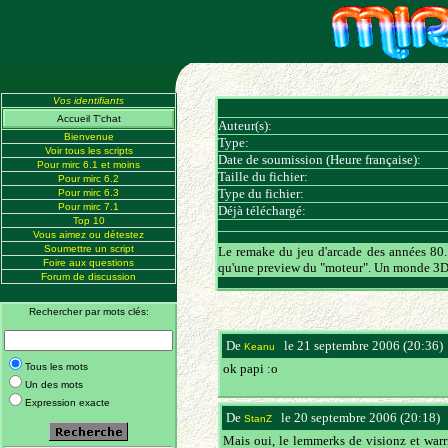
Vos identifiants
Accueil T'chat
Auteur(s):
Bienvenue
Type:
Voir tous les scripts
Date de soumission (Heure française):
Pour mirc 6.1 et moins
Taille du fichier:
Pour mirc 6.2
Type du fichier:
Pour mirc 6.3
Pour mirc 7.1
Déjà téléchargé:
Top 10
Vous aimez ou détestez
Soumettre un script
Le remake du jeu d'arcade des années 80. 
Foire aux questions
qu'une preview du "moteur". Un monde 3D (
Forum de discussion
Rechercher par mots clés:
De
le 21 septembre 2006 (20:36)
Keanu
Tous les mots
ok papi :o
Un des mots
Expression exacte
De
le 20 septembre 2006 (20:18)
StanZ
Mais oui, le lemmerks de visionz et war