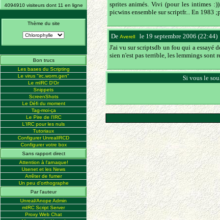
sprites animés. Vivi (pour les intimes :
4094910 visiteurs dont 11 en ligne
picwins ensemble sur scriptfr... En 1983 ;
Thème du site
De
le 19 septembre 2006 (22:44)
Averell
J'ai vu sur scriptsdb un fou qui a essayé 
sien n'est pas terrible, les lemmings sont 
Bon trucs
Les bases du Scripting
Le virus "irc.worm.gen"
Si vous le sou
Le mIRC D'Or
Snippets
ScreenShots
Le Défi du moment
Tag-moi-ça
Le Pire de l'IRC
L'IRC pour les nuls
Tutoriaux
Configurer UnrealIRCD
Configurer votre box
Sans rapport direct
Attention à l'arnaque!
Usenet et les News
Arrêter de fumer
Un peu d'orthographe
Par l'auteur
Unreal/Anope Admin
mIRC Script Server
Proxy Web Chat