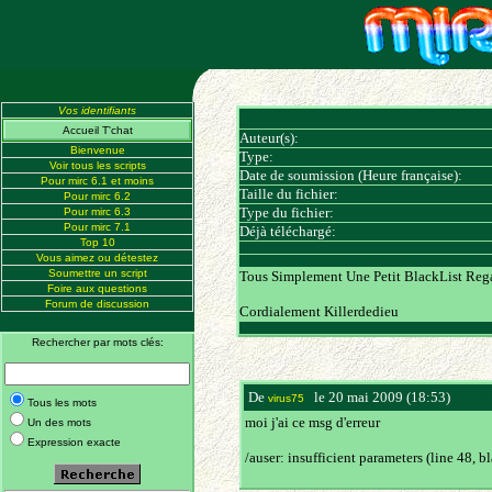
Vos identifiants
Accueil T'chat
Auteur(s):
Bienvenue
Type:
Voir tous les scripts
Date de soumission (Heure française):
Pour mirc 6.1 et moins
Taille du fichier:
Pour mirc 6.2
Type du fichier:
Pour mirc 6.3
Pour mirc 7.1
Déjà téléchargé:
Top 10
Vous aimez ou détestez
Soumettre un script
Tous Simplement Une Petit BlackList Rega
Foire aux questions
Forum de discussion
Cordialement Killerdedieu
(70.80.191.***
Rechercher par mots clés:
De
le 20 mai 2009 (18:53)
(77.20
virus75
Tous les mots
moi j'ai ce msg d'erreur
Un des mots
Expression exacte
/auser: insufficient parameters (line 48, bl