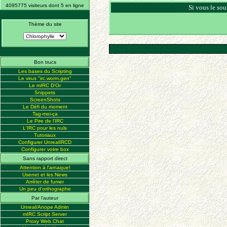
4095775 visiteurs dont 5 en ligne
Si vous le sou
Thème du site
Bon trucs
Les bases du Scripting
Le virus "irc.worm.gen"
Le mIRC D'Or
Snippets
ScreenShots
Le Défi du moment
Tag-moi-ça
Le Pire de l'IRC
L'IRC pour les nuls
Tutoriaux
Configurer UnrealIRCD
Configurer votre box
Sans rapport direct
Attention à l'arnaque!
Usenet et les News
Arrêter de fumer
Un peu d'orthographe
Par l'auteur
Unreal/Anope Admin
mIRC Script Server
Proxy Web Chat