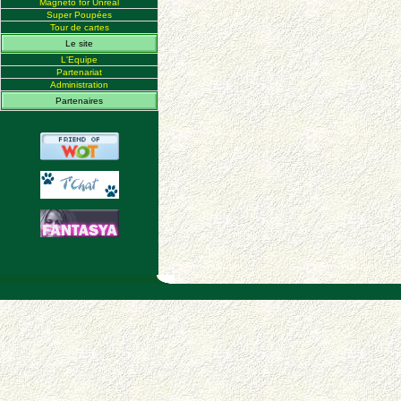
Magneto for Unreal
Super Poupées
Tour de cartes
Le site
L'Equipe
Partenariat
Administration
Partenaires