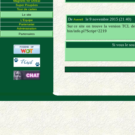
Magneto for Unreal
Super Poupées
Tour de cartes
Le site
De
le 9 novembre 2015 (21:40)
(
Averell
L'Equipe
Partenariat
Sur ce site on trouve la version TCL de ce
Administration
bin/info.pl?Script=2219
Partenaires
Si vous le sou