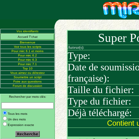
Vos identifiants
Super P
Accueil T'chat
Bienvenue
Voir tous les scripts
Auteur(s):
Pour mirc 6.1 et moins
Type:
Pour mirc 6.2
Pour mirc 6.3
Date de soumissi
Pour mirc 7.1
Top 10
Vous aimez ou détestez
française):
Soumettre un script
Foire aux questions
Forum de discussion
Taille du fichier:
Rechercher par mots clés:
Type du fichier:
Déjà téléchargé:
Tous les mots
Un des mots
Contient 
Expression exacte