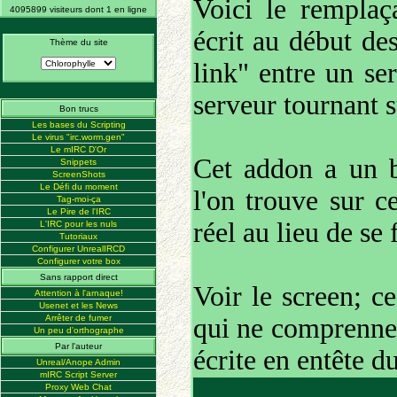
Voici le remplaç
4095899 visiteurs dont 1 en ligne
écrit au début de
Thème du site
link" entre un ser
serveur tournant 
Bon trucs
Les bases du Scripting
Le virus "irc.worm.gen"
Le mIRC D'Or
Cet addon a un 
Snippets
ScreenShots
Le Défi du moment
l'on trouve sur c
Tag-moi-ça
Le Pire de l'IRC
réel au lieu de se 
L'IRC pour les nuls
Tutoriaux
Configurer UnrealIRCD
Configurer votre box
Sans rapport direct
Voir le screen; c
Attention à l'arnaque!
Usenet et les News
Arrêter de fumer
qui ne comprennent
Un peu d'orthographe
Par l'auteur
écrite en entête du
Unreal/Anope Admin
mIRC Script Server
Proxy Web Chat