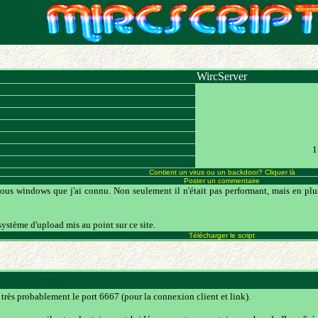
WircServer
1
Contient un virus ou un backdoor? Cliquer là
Poster un commentaire
sous windows que j'ai connu. Non seulement il n'était pas performant, mais en plus 
 système d'upload mis au point sur ce site.
(84.101.46.***)
Télécharger le script
84.101.46.***)
st très probablement le port 6667 (pour la connexion client et link).