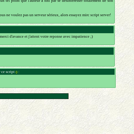
n tel point que l'auteur a fini par se désintéresser totalement de son
vous ne voulez pas un serveur sérieux, alors essayez mirc script server!
 merci d'avance et j'attent votre reponse avec impatience ;)
 ce script
:
()