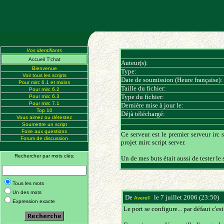
Vos identifiants
Accueil T'chat
Auteur(s):
Bienvenue
Type:
Voir tous les scripts
Date de soumission (Heure française):
Pour mirc 6.1 et moins
Taille du fichier:
Pour mirc 6.2
Type du fichier:
Pour mirc 6.3
Pour mirc 7.1
Dernière mise à jour le:
Top 10
Déjà téléchargé:
Vous aimez ou détestez
Soumettre un script
Foire aux questions
Ce serveur est le premier serveur irc 
Forum de discussion
projet mirc script server.
Rechercher par mots clés:
Un de mes buts était aussi de tester le
Tous les mots
Un des mots
De
le 7 juillet 2006 (23:50)
(
Averell
Expression exacte
Le port se configure... par défaut c'e