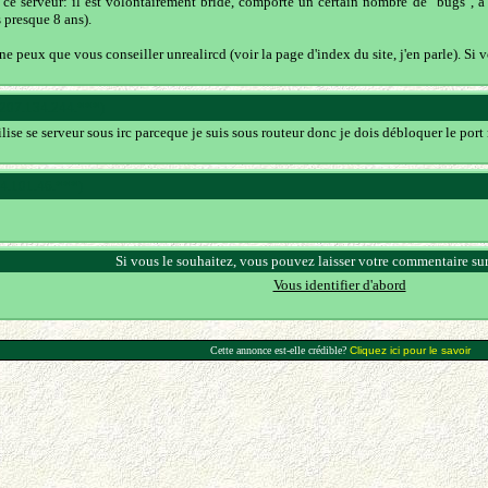
ce serveur: il est volontairement bridé, comporte un certain nombre de "bugs", à u
s presque 8 ans).
ne peux que vous conseiller unrealircd (voir la page d'index du site, j'en parle). Si 
(207.134.244.***)
ilise se serveur sous irc parceque je suis sous routeur donc je dois débloquer le port
84.101.46.***)
Si vous le souhaitez, vous pouvez laisser votre commentaire sur
Vous identifier d'abord
Cette annonce est-elle crédible?
Cliquez ici pour le savoir