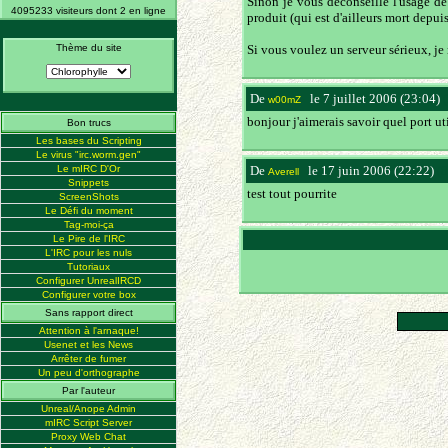
Sinon je vous déconseille l'usage de 
4095233 visiteurs dont 2 en ligne
produit (qui est d'ailleurs mort depui
Thème du site
Si vous voulez un serveur sérieux, je 
De
le 7 juillet 2006 (23:04)
w00mZ
bonjour j'aimerais savoir quel port ut
Bon trucs
Les bases du Scripting
Le virus "irc.worm.gen"
Le mIRC D'Or
De
le 17 juin 2006 (22:22)
(
Averell
Snippets
test tout pourrite
ScreenShots
Le Défi du moment
Tag-moi-ça
Le Pire de l'IRC
L'IRC pour les nuls
Tutoriaux
Configurer UnrealIRCD
Configurer votre box
Sans rapport direct
Attention à l'arnaque!
Usenet et les News
Arrêter de fumer
Un peu d'orthographe
Par l'auteur
Unreal/Anope Admin
mIRC Script Server
Proxy Web Chat