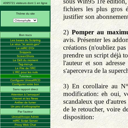
sous Win95 1re edition,
4095721 visiteurs dont 1 en ligne
fichiers les plus gros 
Thème du site
justifier son abonnemen
2)
Pomper au maximum
Bon trucs
avis. Présenter les addo
Les bases du Scripting
Le virus "irc.worm.gen"
créations (n'oubliez pas 
Le mIRC D'Or
Snippets
prendre un script déjà t
ScreenShots
Le Défi du moment
l'auteur et son adresse
Tag-moi-ça
Le Pire de l'IRC
s'apercevra de la superch
L'IRC pour les nuls
Tutoriaux
Configurer UnrealIRCD
3) En corollaire au N
Configurer votre box
Sans rapport direct
modification: eh oui, vo
Attention à l'arnaque!
Usenet et les News
scandaleux que d'autres 
Arrêter de fumer
Un peu d'orthographe
de le retoucher, voire d
Par l'auteur
disposition:
Unreal/Anope Admin
mIRC Script Server
Proxy Web Chat