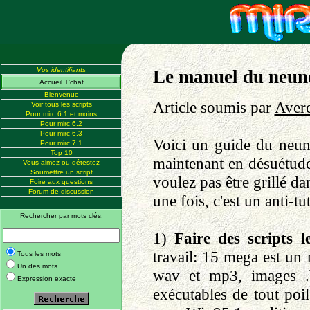
Vos identifiants
Le manuel du neun
Accueil T'chat
Bienvenue
Article soumis par
Avere
Voir tous les scripts
Pour mirc 6.1 et moins
Pour mirc 6.2
Pour mirc 6.3
Voici un guide du neun
Pour mirc 7.1
Top 10
maintenant en désuétude
Vous aimez ou détestez
Soumettre un script
voulez pas être grillé da
Foire aux questions
Forum de discussion
une fois, c'est un anti-tu
Rechercher par mots clés:
1)
Faire des scripts l
travail: 15 mega est u
Tous les mots
Un des mots
wav et mp3, images .b
Expression exacte
exécutables de tout poi