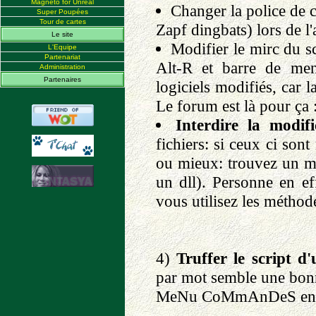
Magneto for Unreal
Changer la police de c
Super Poupées
Tour de cartes
Zapf dingbats) lors de l
Le site
Modifier le mirc du sc
L'Equipe
Partenariat
Alt-R et barre de men
Administration
Partenaires
logiciels modifiés, car 
Le forum est là pour ça 
Interdire la modif
fichiers: si ceux ci son
ou mieux: trouvez un moy
un dll). Personne en ef
vous utilisez les méthode
4)
Truffer le script 
par mot semble une bo
MeNu CoMmAnDeS en 